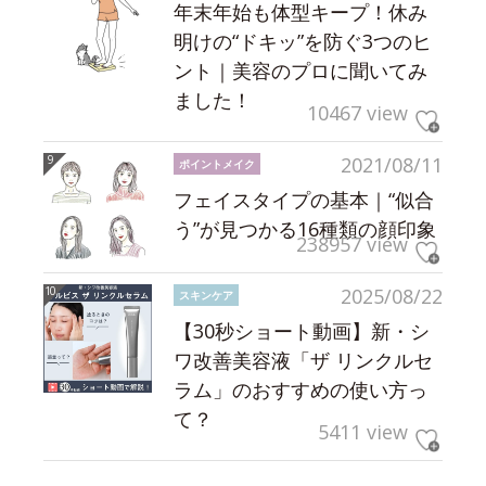
年末年始も体型キープ！休み
明けの“ドキッ”を防ぐ3つのヒ
ント｜美容のプロに聞いてみ
ました！
10467 view
2021/08/11
ポイントメイク
フェイスタイプの基本｜“似合
う”が見つかる16種類の顔印象
238957 view
2025/08/22
スキンケア
【30秒ショート動画】新・シ
ワ改善美容液「ザ リンクルセ
ラム」のおすすめの使い方っ
て？
5411 view