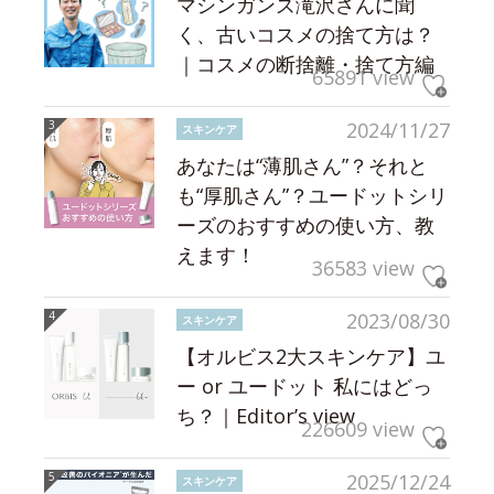
マシンガンズ滝沢さんに聞
く、古いコスメの捨て方は？
｜コスメの断捨離・捨て方編
65891 view
2024/11/27
スキンケア
あなたは“薄肌さん”？それと
も“厚肌さん”？ユードットシリ
ーズのおすすめの使い方、教
えます！
36583 view
2023/08/30
スキンケア
【オルビス2大スキンケア】ユ
ー or ユードット 私にはどっ
ち？｜Editor’s view
226609 view
2025/12/24
スキンケア