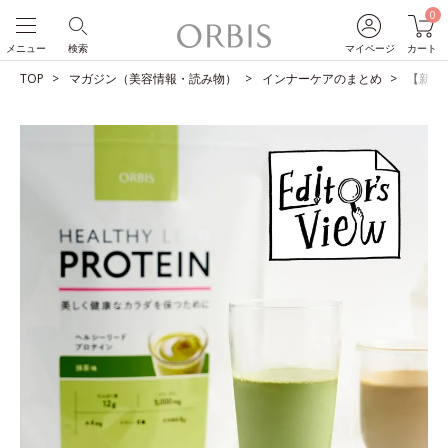
0
メニュー
検索
マイページ
カート
TOP
マガジン（美容情報・読み物）
インナーケアのまとめ
【新・抹