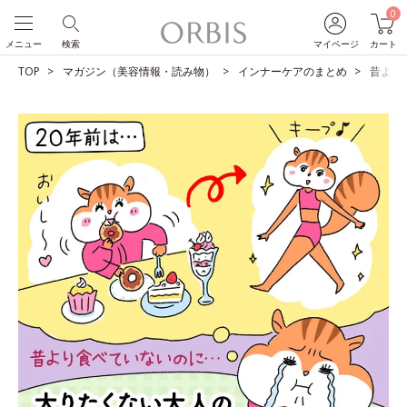
0
メニュー
検索
マイページ
カート
TOP
マガジン（美容情報・読み物）
インナーケアのまとめ
昔より