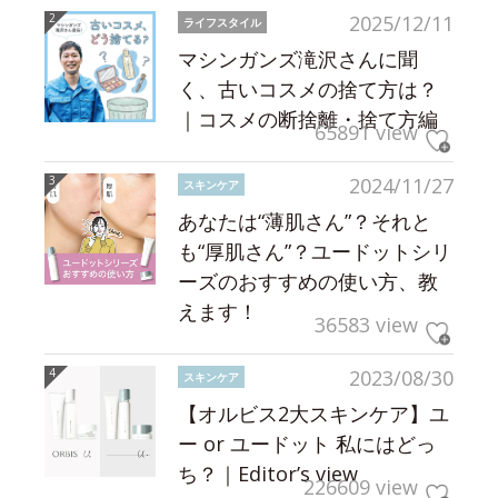
2025/12/11
ライフスタイル
マシンガンズ滝沢さんに聞
く、古いコスメの捨て方は？
｜コスメの断捨離・捨て方編
65891 view
2024/11/27
スキンケア
あなたは“薄肌さん”？それと
も“厚肌さん”？ユードットシリ
ーズのおすすめの使い方、教
えます！
36583 view
2023/08/30
スキンケア
【オルビス2大スキンケア】ユ
ー or ユードット 私にはどっ
ち？｜Editor’s view
226609 view