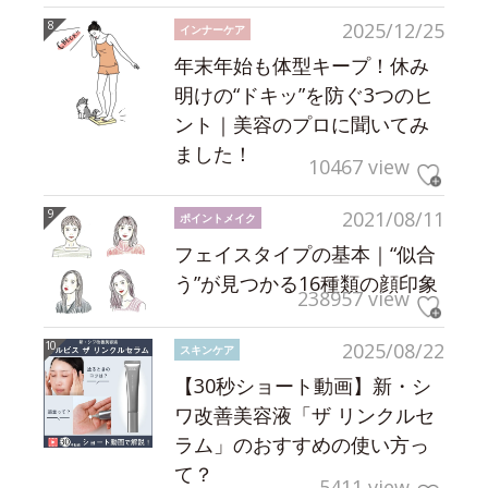
2025/12/25
インナーケア
年末年始も体型キープ！休み
明けの“ドキッ”を防ぐ3つのヒ
ント｜美容のプロに聞いてみ
ました！
10467 view
2021/08/11
ポイントメイク
フェイスタイプの基本｜“似合
う”が見つかる16種類の顔印象
238957 view
2025/08/22
スキンケア
【30秒ショート動画】新・シ
ワ改善美容液「ザ リンクルセ
ラム」のおすすめの使い方っ
て？
5411 view