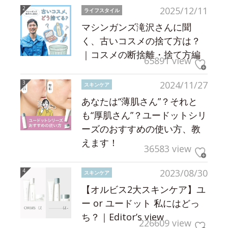
2025/12/11
ライフスタイル
マシンガンズ滝沢さんに聞
く、古いコスメの捨て方は？
｜コスメの断捨離・捨て方編
65891 view
2024/11/27
スキンケア
あなたは“薄肌さん”？それと
も“厚肌さん”？ユードットシリ
ーズのおすすめの使い方、教
えます！
36583 view
2023/08/30
スキンケア
【オルビス2大スキンケア】ユ
ー or ユードット 私にはどっ
ち？｜Editor’s view
226609 view