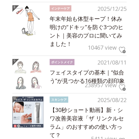
2025/12/25
インナーケア
年末年始も体型キープ！休み
明けの“ドキッ”を防ぐ3つのヒ
ント｜美容のプロに聞いてみ
ました！
10467 view
2021/08/11
ポイントメイク
フェイスタイプの基本｜“似合
う”が見つかる16種類の顔印象
238957 view
2025/08/22
スキンケア
【30秒ショート動画】新・シ
ワ改善美容液「ザ リンクルセ
ラム」のおすすめの使い方っ
て？
5411 view