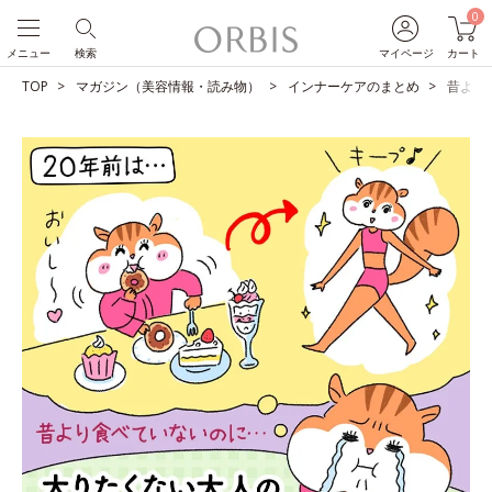
0
メニュー
検索
マイページ
カート
TOP
マガジン（美容情報・読み物）
インナーケアのまとめ
昔より