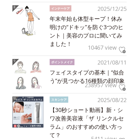
2025/12/25
インナーケア
年末年始も体型キープ！休み
明けの“ドキッ”を防ぐ3つのヒ
ント｜美容のプロに聞いてみ
ました！
10467 view
2021/08/11
ポイントメイク
フェイスタイプの基本｜“似合
う”が見つかる16種類の顔印象
238957 view
2025/08/22
スキンケア
【30秒ショート動画】新・シ
ワ改善美容液「ザ リンクルセ
ラム」のおすすめの使い方っ
て？
5411 view