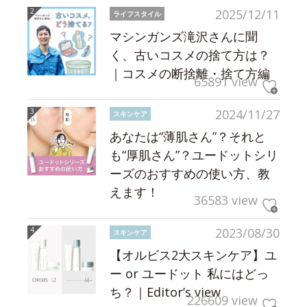
2025/12/11
ライフスタイル
マシンガンズ滝沢さんに聞
く、古いコスメの捨て方は？
｜コスメの断捨離・捨て方編
65891 view
2024/11/27
スキンケア
あなたは“薄肌さん”？それと
も“厚肌さん”？ユードットシリ
ーズのおすすめの使い方、教
えます！
36583 view
2023/08/30
スキンケア
【オルビス2大スキンケア】ユ
ー or ユードット 私にはどっ
ち？｜Editor’s view
226609 view