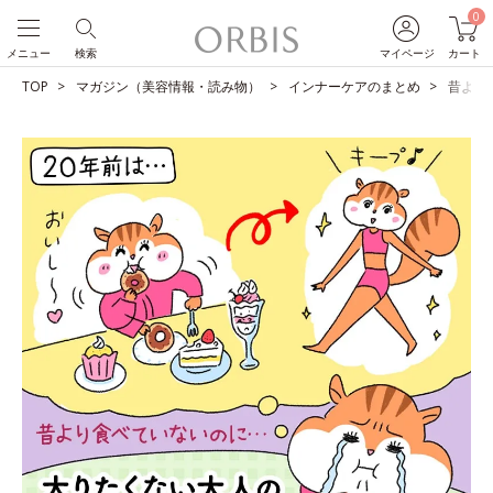
0
メニュー
検索
マイページ
カート
TOP
マガジン（美容情報・読み物）
インナーケアのまとめ
昔より