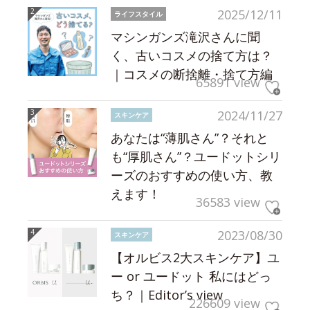
2025/12/11
ライフスタイル
マシンガンズ滝沢さんに聞
く、古いコスメの捨て方は？
｜コスメの断捨離・捨て方編
65891 view
2024/11/27
スキンケア
あなたは“薄肌さん”？それと
も“厚肌さん”？ユードットシリ
ーズのおすすめの使い方、教
えます！
36583 view
2023/08/30
スキンケア
【オルビス2大スキンケア】ユ
ー or ユードット 私にはどっ
ち？｜Editor’s view
226609 view