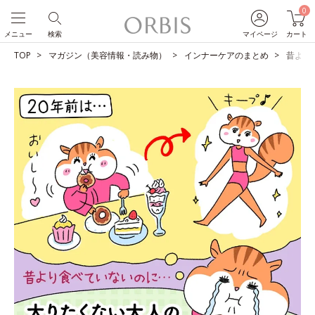
0
メニュー
検索
マイページ
カート
TOP
マガジン（美容情報・読み物）
インナーケアのまとめ
昔より