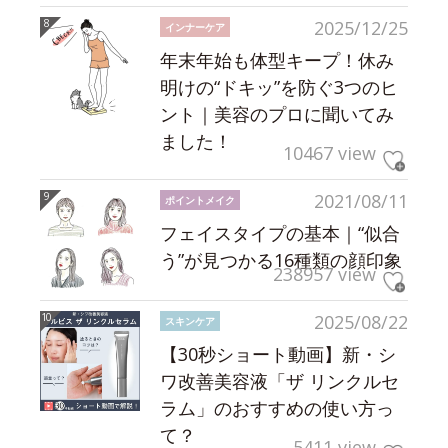
2025/12/25
インナーケア
年末年始も体型キープ！休み
明けの“ドキッ”を防ぐ3つのヒ
ント｜美容のプロに聞いてみ
ました！
10467 view
2021/08/11
ポイントメイク
フェイスタイプの基本｜“似合
う”が見つかる16種類の顔印象
238957 view
2025/08/22
スキンケア
【30秒ショート動画】新・シ
ワ改善美容液「ザ リンクルセ
ラム」のおすすめの使い方っ
て？
5411 view