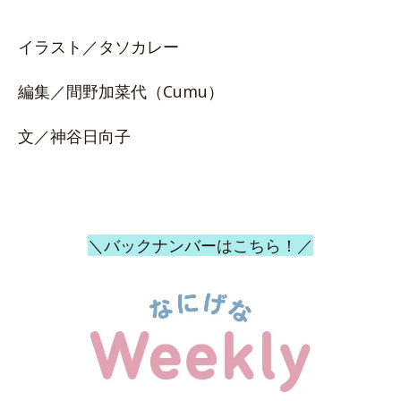
イラスト／タソカレー
編集／間野加菜代（Cumu）
文／神谷日向子
＼バックナンバーはこちら！／