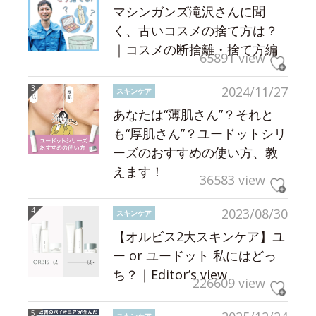
マシンガンズ滝沢さんに聞
く、古いコスメの捨て方は？
｜コスメの断捨離・捨て方編
65891 view
2024/11/27
スキンケア
あなたは“薄肌さん”？それと
も“厚肌さん”？ユードットシリ
ーズのおすすめの使い方、教
えます！
36583 view
2023/08/30
スキンケア
【オルビス2大スキンケア】ユ
ー or ユードット 私にはどっ
ち？｜Editor’s view
226609 view
スキンケア