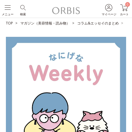
0
メニュー
検索
マイページ
カート
TOP
マガジン（美容情報・読み物）
コラム&エッセイのまとめ
歌族