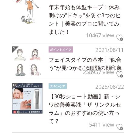
年末年始も体型キープ！休み
明けの“ドキッ”を防ぐ3つのヒ
ント｜美容のプロに聞いてみ
ました！
10467 view
2021/08/11
ポイントメイク
フェイスタイプの基本｜“似合
う”が見つかる16種類の顔印象
238957 view
2025/08/22
スキンケア
【30秒ショート動画】新・シ
ワ改善美容液「ザ リンクルセ
ラム」のおすすめの使い方っ
て？
5411 view