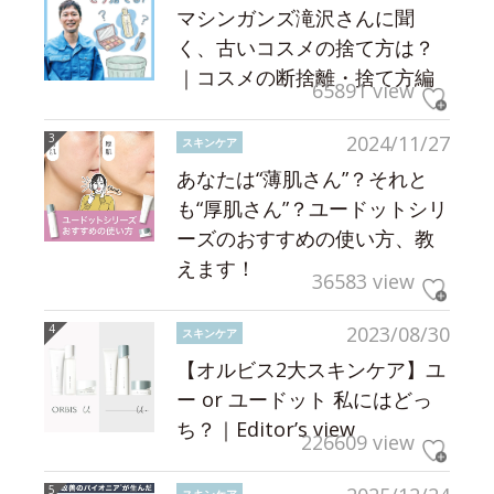
マシンガンズ滝沢さんに聞
く、古いコスメの捨て方は？
｜コスメの断捨離・捨て方編
65891 view
2024/11/27
スキンケア
あなたは“薄肌さん”？それと
も“厚肌さん”？ユードットシリ
ーズのおすすめの使い方、教
えます！
36583 view
2023/08/30
スキンケア
【オルビス2大スキンケア】ユ
ー or ユードット 私にはどっ
ち？｜Editor’s view
226609 view
スキンケア