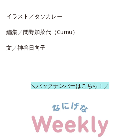
イラスト／タソカレー
編集／間野加菜代（Cumu）
文／神谷日向子
＼バックナンバーはこちら！／