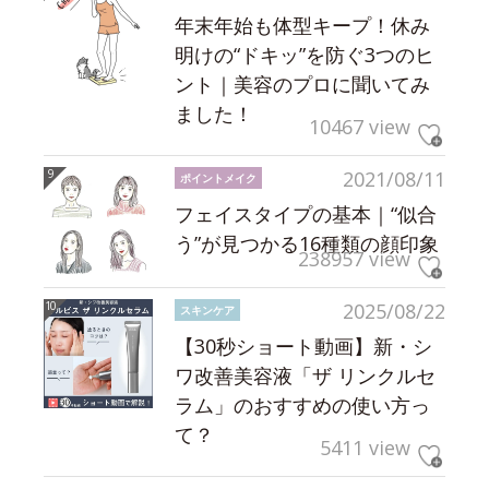
年末年始も体型キープ！休み
明けの“ドキッ”を防ぐ3つのヒ
ント｜美容のプロに聞いてみ
ました！
10467 view
2021/08/11
ポイントメイク
フェイスタイプの基本｜“似合
う”が見つかる16種類の顔印象
238957 view
2025/08/22
スキンケア
【30秒ショート動画】新・シ
ワ改善美容液「ザ リンクルセ
ラム」のおすすめの使い方っ
て？
5411 view