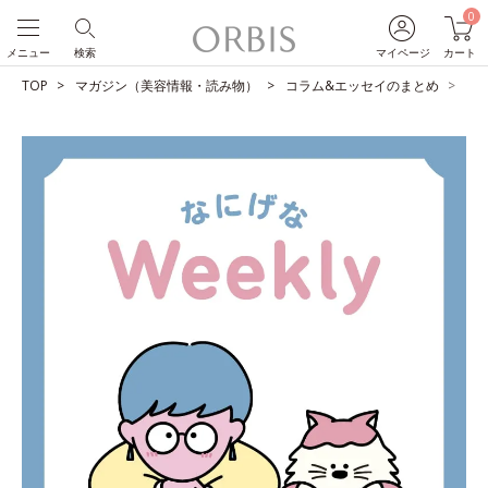
0
メニュー
検索
マイページ
カート
TOP
マガジン（美容情報・読み物）
コラム&エッセイのまとめ
歌族