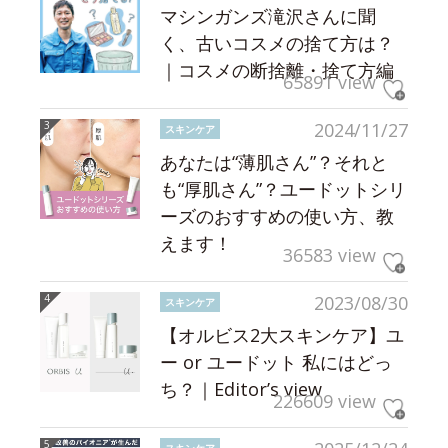
マシンガンズ滝沢さんに聞
く、古いコスメの捨て方は？
｜コスメの断捨離・捨て方編
65891 view
2024/11/27
スキンケア
あなたは“薄肌さん”？それと
も“厚肌さん”？ユードットシリ
ーズのおすすめの使い方、教
えます！
36583 view
2023/08/30
スキンケア
【オルビス2大スキンケア】ユ
ー or ユードット 私にはどっ
ち？｜Editor’s view
226609 view
スキンケア