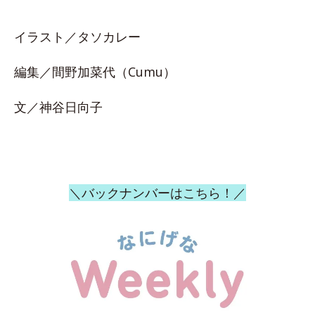
イラスト／タソカレー
編集／間野加菜代（Cumu）
文／神谷日向子
＼バックナンバーはこちら！／