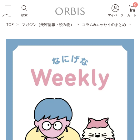
0
メニュー
検索
マイページ
カート
TOP
マガジン（美容情報・読み物）
コラム&エッセイのまとめ
歌族