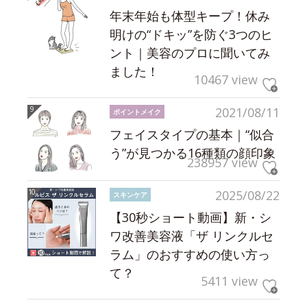
年末年始も体型キープ！休み
明けの“ドキッ”を防ぐ3つのヒ
ント｜美容のプロに聞いてみ
ました！
10467 view
2021/08/11
ポイントメイク
フェイスタイプの基本｜“似合
う”が見つかる16種類の顔印象
238957 view
2025/08/22
スキンケア
【30秒ショート動画】新・シ
ワ改善美容液「ザ リンクルセ
ラム」のおすすめの使い方っ
て？
5411 view