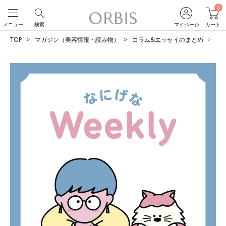
0
メニュー
検索
マイページ
カート
TOP
マガジン（美容情報・読み物）
コラム&エッセイのまとめ
ひ