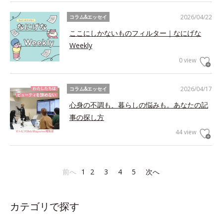
2026/04/22
コラム&エッセイ
ここにしかないものフィルター｜なにげな
Weekly
0 view
2026/04/17
コラム&エッセイ
心身の不調も、暮らしの悩みも。あなたの記
事の探し方
44 view
前へ
1
2
3
4
5
次へ
カテゴリで探す