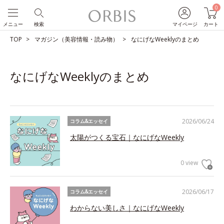
0
メニュー
検索
マイページ
カート
TOP
マガジン（美容情報・読み物）
なにげなWeeklyのまとめ
なにげなWeeklyのまとめ
2026/06/24
コラム&エッセイ
太陽がつくる宝石｜なにげなWeekly
0 view
2026/06/17
コラム&エッセイ
わからない美しさ｜なにげなWeekly