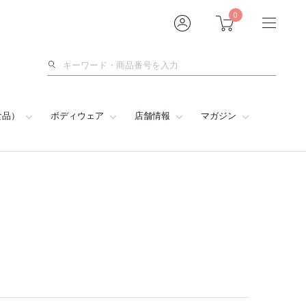
0
検
索
食品）
ボディウェア
店舗情報
マガジン