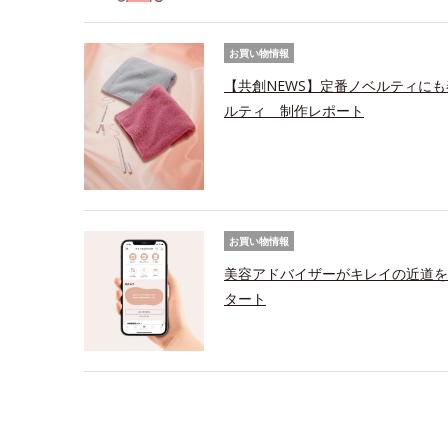
お買い物情報
【共創NEWS】定番ノベルティにも
ルティ 制作レポート
お買い物情報
美容アドバイザーがキレイの近道を
タート