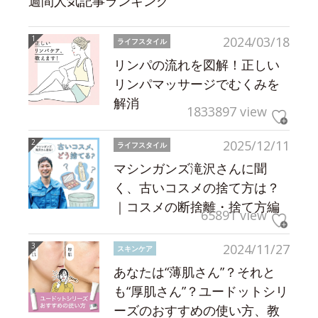
週間人気記事ランキング
2024/03/18
ライフスタイル
リンパの流れを図解！正しい
リンパマッサージでむくみを
解消
1833897 view
2025/12/11
ライフスタイル
マシンガンズ滝沢さんに聞
く、古いコスメの捨て方は？
｜コスメの断捨離・捨て方編
65891 view
2024/11/27
スキンケア
あなたは“薄肌さん”？それと
も“厚肌さん”？ユードットシリ
ーズのおすすめの使い方、教