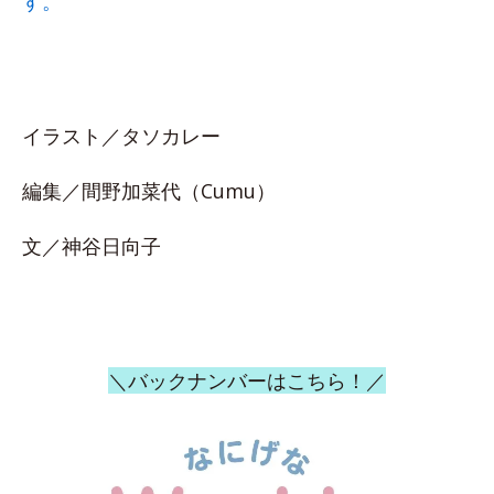
す。
イラスト／タソカレー
編集／間野加菜代（Cumu）
文／神谷日向子
＼バックナンバーはこちら！／