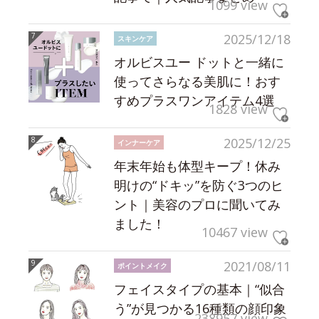
1099 view
2025/12/18
スキンケア
オルビスユー ドットと一緒に
使ってさらなる美肌に！おす
すめプラスワンアイテム4選
1828 view
2025/12/25
インナーケア
年末年始も体型キープ！休み
明けの“ドキッ”を防ぐ3つのヒ
ント｜美容のプロに聞いてみ
ました！
10467 view
2021/08/11
ポイントメイク
フェイスタイプの基本｜“似合
う”が見つかる16種類の顔印象
238957 view