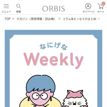
0
メニュー
検索
マイページ
カート
TOP
マガジン（美容情報・読み物）
コラム&エッセイのまとめ
と