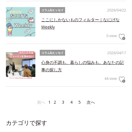
2026/04/22
コラム&エッセイ
ここにしかないものフィルター｜なにげな
Weekly
0 view
2026/04/17
コラム&エッセイ
心身の不調も、暮らしの悩みも。あなたの記
事の探し方
44 view
前へ
1
2
3
4
5
次へ
カテゴリで探す