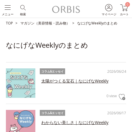
0
メニュー
検索
マイページ
カート
TOP
マガジン（美容情報・読み物）
なにげなWeeklyのまとめ
なにげなWeeklyのまとめ
2026/06/24
コラム&エッセイ
太陽がつくる宝石｜なにげなWeekly
0 view
2026/06/17
コラム&エッセイ
わからない美しさ｜なにげなWeekly