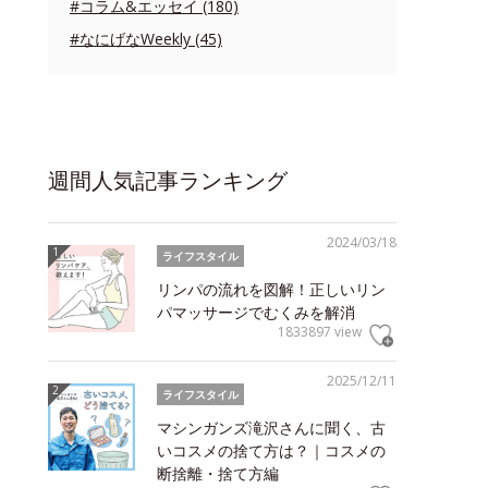
#コラム&エッセイ (180)
#なにげなWeekly (45)
週間人気記事ランキング
2024/03/18
ライフスタイル
リンパの流れを図解！正しいリン
パマッサージでむくみを解消
1833897 view
2025/12/11
ライフスタイル
マシンガンズ滝沢さんに聞く、古
いコスメの捨て方は？｜コスメの
断捨離・捨て方編