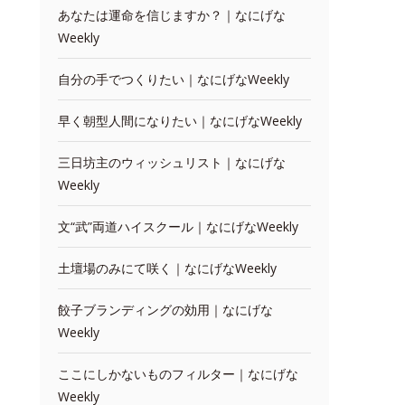
あなたは運命を信じますか？｜なにげな
Weekly
自分の手でつくりたい｜なにげなWeekly
早く朝型人間になりたい｜なにげなWeekly
三日坊主のウィッシュリスト｜なにげな
Weekly
文“武”両道ハイスクール｜なにげなWeekly
土壇場のみにて咲く｜なにげなWeekly
餃子ブランディングの効用｜なにげな
Weekly
ここにしかないものフィルター｜なにげな
Weekly