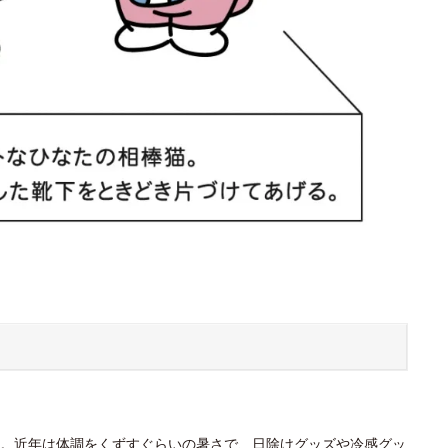
。近年は体調をくずすぐらいの暑さで、日除けグッズや冷感グッ