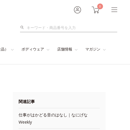
0
検
索
食品）
ボディウェア
店舗情報
マガジン
関連記事
仕事がはかどる音のはなし｜なにげな
Weekly