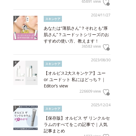
65891 view
2024/11/27
スキンケア
あなたは“薄肌さん”？それとも“厚
肌さん”？ユードットシリーズのお
すすめの使い方、教えます！
36583 view
2023/08/30
スキンケア
【オルビス2大スキンケア】ユー
or ユードット 私にはどっち？｜
Editor’s view
226609 view
2025/12/24
スキンケア
【保存版】オルビス ザ リンクルセ
ラムのすべてをこの記事で｜人気
記事まとめ