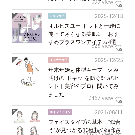
1099 view
2025/12/18
スキンケア
オルビスユー ドットと一緒に
使ってさらなる美肌に！おす
すめプラスワンアイテム4選
1828 view
2025/12/25
インナーケア
年末年始も体型キープ！休み
明けの“ドキッ”を防ぐ3つのヒ
ント｜美容のプロに聞いてみ
ました！
10467 view
2021/08/11
ポイントメイク
フェイスタイプの基本｜“似合
う”が見つかる16種類の顔印象
238957 view