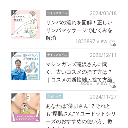
2024/03/18
ライフスタイル
リンパの流れを図解！正しい
リンパマッサージでむくみを
解消
1833897 view
2025/12/11
ライフスタイル
マシンガンズ滝沢さんに聞
く、古いコスメの捨て方は？
｜コスメの断捨離・捨て方編
65891 view
2024/11/27
スキンケア
あなたは“薄肌さん”？それと
も“厚肌さん”？ユードットシリ
ーズのおすすめの使い方、教