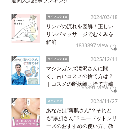
週間人気記事ランキング
2024/03/18
ライフスタイル
リンパの流れを図解！正しい
リンパマッサージでむくみを
解消
1833897 view
2025/12/11
ライフスタイル
マシンガンズ滝沢さんに聞
く、古いコスメの捨て方は？
｜コスメの断捨離・捨て方編
65891 view
2024/11/27
スキンケア
あなたは“薄肌さん”？それと
も“厚肌さん”？ユードットシリ
ーズのおすすめの使い方、教