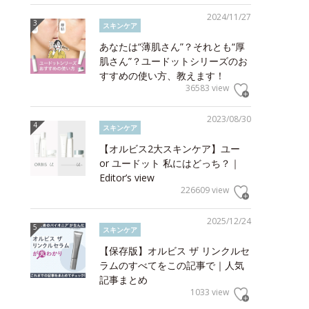
2024/11/27
スキンケア
あなたは“薄肌さん”？それとも“厚
肌さん”？ユードットシリーズのお
すすめの使い方、教えます！
36583 view
2023/08/30
スキンケア
【オルビス2大スキンケア】ユー
or ユードット 私にはどっち？｜
Editor’s view
226609 view
2025/12/24
スキンケア
【保存版】オルビス ザ リンクルセ
ラムのすべてをこの記事で｜人気
記事まとめ
1033 view