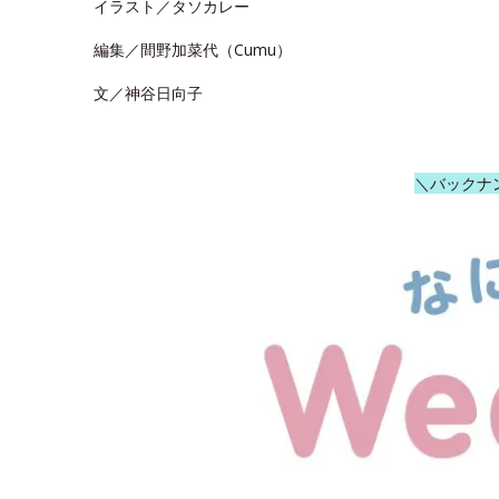
イラスト／タソカレー
編集／間野加菜代（Cumu）
文／神谷日向子
＼バックナ