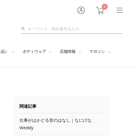
0
検
索
食品）
ボディウェア
店舗情報
マガジン
関連記事
仕事がはかどる音のはなし｜なにげな
Weekly