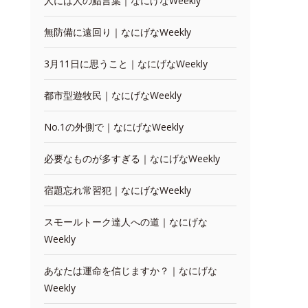
人には人の鮨言葉｜なにげなWeekly
無防備に遠回り｜なにげなWeekly
3月11日に思うこと｜なにげなWeekly
都市型遊牧民｜なにげなWeekly
No.1の外側で｜なにげなWeekly
必要なものが多すぎる｜なにげなWeekly
宿題忘れ常習犯｜なにげなWeekly
スモールトーク達人への道｜なにげな
Weekly
あなたは運命を信じますか？｜なにげな
Weekly