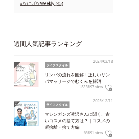
#なにげなWeekly (45)
週間人気記事ランキング
2024/03/18
ライフスタイル
リンパの流れを図解！正しいリン
パマッサージでむくみを解消
1833897 view
2025/12/11
ライフスタイル
マシンガンズ滝沢さんに聞く、古
いコスメの捨て方は？｜コスメの
断捨離・捨て方編
65891 view