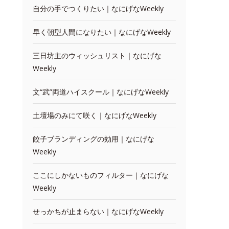
自分の手でつくりたい｜なにげなWeekly
早く朝型人間になりたい｜なにげなWeekly
三日坊主のウィッシュリスト｜なにげな
Weekly
文“武”両道ハイスクール｜なにげなWeekly
土壇場のみにて咲く｜なにげなWeekly
餃子ブランディングの効用｜なにげな
Weekly
ここにしかないものフィルター｜なにげな
Weekly
せっかちが止まらない｜なにげなWeekly