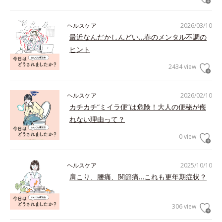
ヘルスケア
2026/03/10
最近なんだかしんどい…春のメンタル不調の
ヒント
2434 view
ヘルスケア
2026/02/10
カチカチ“ミイラ便”は危険！大人の便秘が侮
れない理由って？
0 view
ヘルスケア
2025/10/10
肩こり、腰痛、関節痛…これも更年期症状？
306 view