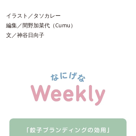
イラスト／タソカレー
編集／間野加菜代（Cumu）
文／神谷日向子