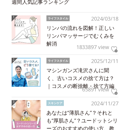
週間人気記事ランキング
2024/03/18
ライフスタイル
リンパの流れを図解！正しい
リンパマッサージでむくみを
解消
1833897 view
2025/12/11
ライフスタイル
マシンガンズ滝沢さんに聞
く、古いコスメの捨て方は？
｜コスメの断捨離・捨て方編
65891 view
2024/11/27
スキンケア
あなたは“薄肌さん”？それと
も“厚肌さん”？ユードットシリ
ーズのおすすめの使い方、教