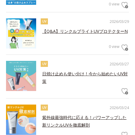
0 view
2026/03/29
UV
【Q&A】リンクルブライトUVプロテクターN
0 view
2026/03/27
UV
日焼け止めも使い分け！今から始めたいUV対
策
2026/03/24
UV
紫外線最強時代に応える！パワーアップした
新リンクルUVを徹底解剖