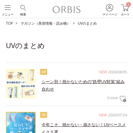
0
メニュー
検索
マイページ
カート
TOP
マガジン（美容情報・読み物）
UVのまとめ
UVのまとめ
NEW
2026/08/05
UV
シーン別！焼かないための“鉄壁UV対策”組み
合わせ
0 view
NEW
2026/07/24
UV
今年こそ、焼かない・崩さない！UVベースメ
イク５選