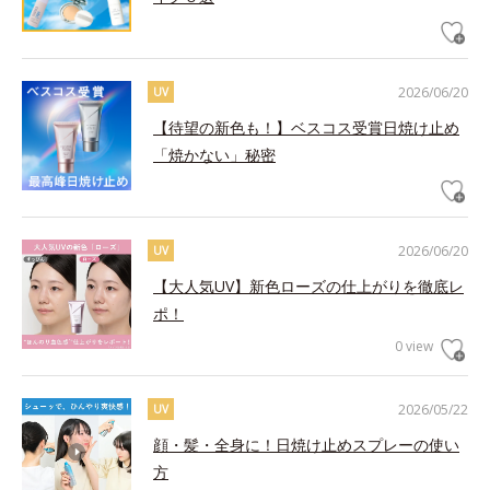
2026/06/20
UV
【待望の新色も！】ベスコス受賞日焼け止め
「焼かない」秘密
2026/06/20
UV
【大人気UV】新色ローズの仕上がりを徹底レ
ポ！
0 view
2026/05/22
UV
顔・髪・全身に！日焼け止めスプレーの使い
方