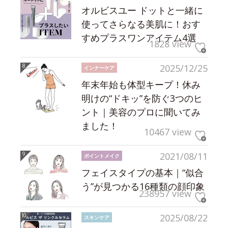
オルビスユー ドットと一緒に
使ってさらなる美肌に！おす
すめプラスワンアイテム4選
1828 view
2025/12/25
インナーケア
年末年始も体型キープ！休み
明けの“ドキッ”を防ぐ3つのヒ
ント｜美容のプロに聞いてみ
ました！
10467 view
2021/08/11
ポイントメイク
フェイスタイプの基本｜“似合
う”が見つかる16種類の顔印象
238957 view
2025/08/22
スキンケア