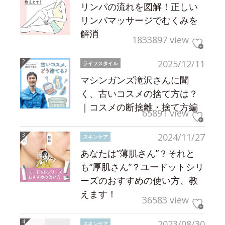
リンパの流れを図解！正しい
リンパマッサージでむくみを
解消
1833897 view
2025/12/11
ライフスタイル
マシンガンズ滝沢さんに聞
く、古いコスメの捨て方は？
｜コスメの断捨離・捨て方編
65891 view
2024/11/27
スキンケア
あなたは“薄肌さん”？それと
も“厚肌さん”？ユードットシリ
ーズのおすすめの使い方、教
えます！
36583 view
2023/08/30
スキンケア