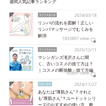
週間人気記事ランキング
2024/03/18
ライフスタイル
リンパの流れを図解！正しい
リンパマッサージでむくみを
解消
1833897 view
2025/12/11
ライフスタイル
マシンガンズ滝沢さんに聞
く、古いコスメの捨て方は？
｜コスメの断捨離・捨て方編
65891 view
2024/11/27
スキンケア
あなたは“薄肌さん”？それと
も“厚肌さん”？ユードットシリ
ーズのおすすめの使い方、教