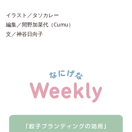
イラスト／タソカレー
編集／間野加菜代（Cumu）
文／神谷日向子