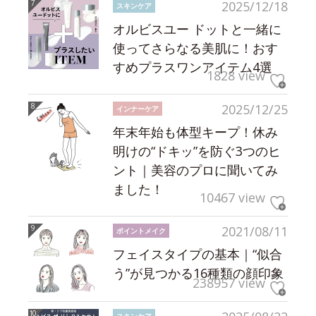
2025/12/18
スキンケア
オルビスユー ドットと一緒に
使ってさらなる美肌に！おす
すめプラスワンアイテム4選
1828 view
2025/12/25
インナーケア
年末年始も体型キープ！休み
明けの“ドキッ”を防ぐ3つのヒ
ント｜美容のプロに聞いてみ
ました！
10467 view
2021/08/11
ポイントメイク
フェイスタイプの基本｜“似合
う”が見つかる16種類の顔印象
238957 view