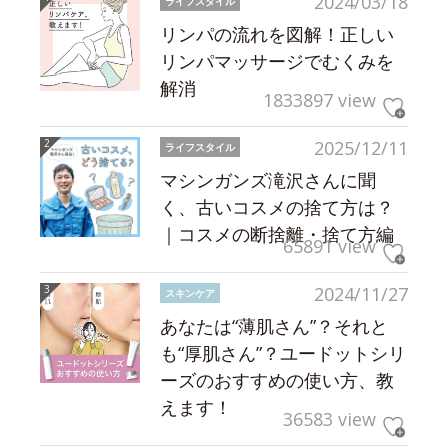
2024/03/18
ライフスタイル
リンパの流れを図解！正しい
リンパマッサージでむくみを
解消
1833897 view
2025/12/11
ライフスタイル
マシンガンズ滝沢さんに聞
く、古いコスメの捨て方は？
｜コスメの断捨離・捨て方編
65891 view
2024/11/27
スキンケア
あなたは“薄肌さん”？それと
も“厚肌さん”？ユードットシリ
ーズのおすすめの使い方、教
えます！
36583 view