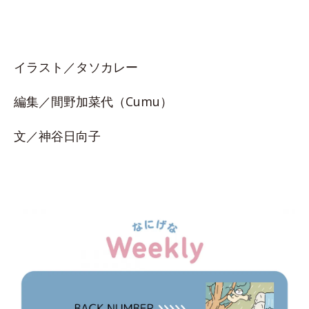
イラスト／タソカレー
編集／間野加菜代（Cumu）
文／神谷日向子