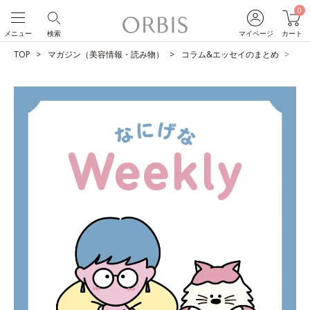
0
メニュー
検索
マイページ
カート
TOP
マガジン（美容情報・読み物）
コラム&エッセイのまとめ
飲