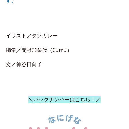
す。
イラスト／タソカレー
編集／間野加菜代（Cumu）
文／神谷日向子
＼バックナンバーはこちら！／