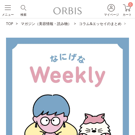
0
メニュー
検索
マイページ
カート
TOP
マガジン（美容情報・読み物）
コラム&エッセイのまとめ
と