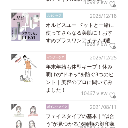
1099 view
2025/12/18
スキンケア
オルビスユー ドットと一緒に
使ってさらなる美肌に！おす
すめプラスワンアイテム4選
1828 view
2025/12/25
インナーケア
年末年始も体型キープ！休み
明けの“ドキッ”を防ぐ3つのヒ
ント｜美容のプロに聞いてみ
ました！
10467 view
2021/08/11
ポイントメイク
フェイスタイプの基本｜“似合
う”が見つかる16種類の顔印象
238957 view