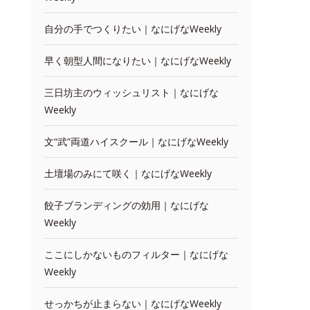
自分の手でつくりたい｜なにげなWeekly
早く朝型人間になりたい｜なにげなWeekly
三日坊主のウィッシュリスト｜なにげな
Weekly
文“武”両道ハイスクール｜なにげなWeekly
土壇場のみにて咲く｜なにげなWeekly
餃子ブランディングの効用｜なにげな
Weekly
ここにしかないものフィルター｜なにげな
Weekly
せっかちが止まらない｜なにげなWeekly