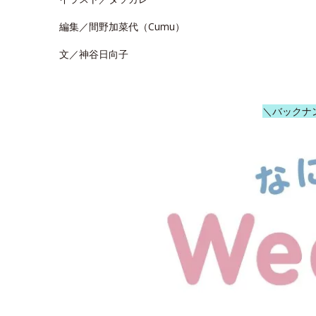
編集／間野加菜代（Cumu）
文／神谷日向子
＼バックナ