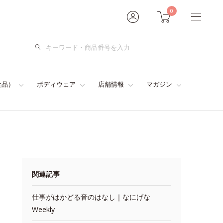
0
検
索
食品）
ボディウェア
店舗情報
マガジン
関連記事
仕事がはかどる音のはなし｜なにげな
Weekly