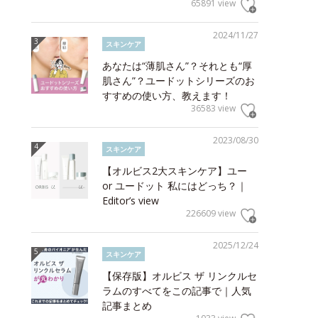
65891 view
2024/11/27
スキンケア
あなたは“薄肌さん”？それとも“厚
肌さん”？ユードットシリーズのお
すすめの使い方、教えます！
36583 view
2023/08/30
スキンケア
【オルビス2大スキンケア】ユー
or ユードット 私にはどっち？｜
Editor’s view
226609 view
2025/12/24
スキンケア
【保存版】オルビス ザ リンクルセ
ラムのすべてをこの記事で｜人気
記事まとめ