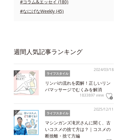
#コラム&エッセイ (180)
#なにげなWeekly (45)
週間人気記事ランキング
2024/03/18
ライフスタイル
リンパの流れを図解！正しいリン
パマッサージでむくみを解消
1833897 view
2025/12/11
ライフスタイル
マシンガンズ滝沢さんに聞く、古
いコスメの捨て方は？｜コスメの
断捨離・捨て方編