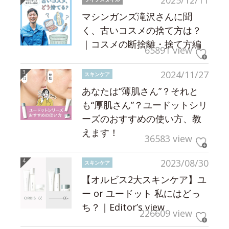
2025/12/11
マシンガンズ滝沢さんに聞
く、古いコスメの捨て方は？
｜コスメの断捨離・捨て方編
65891 view
2024/11/27
スキンケア
あなたは“薄肌さん”？それと
も“厚肌さん”？ユードットシリ
ーズのおすすめの使い方、教
えます！
36583 view
2023/08/30
スキンケア
【オルビス2大スキンケア】ユ
ー or ユードット 私にはどっ
ち？｜Editor’s view
226609 view