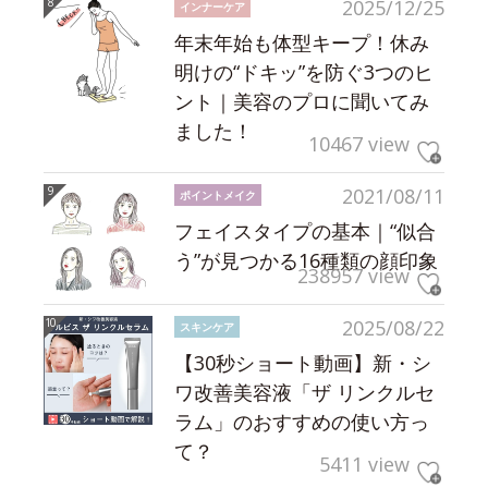
2025/12/25
インナーケア
年末年始も体型キープ！休み
明けの“ドキッ”を防ぐ3つのヒ
ント｜美容のプロに聞いてみ
ました！
10467 view
2021/08/11
ポイントメイク
フェイスタイプの基本｜“似合
う”が見つかる16種類の顔印象
238957 view
2025/08/22
スキンケア
【30秒ショート動画】新・シ
ワ改善美容液「ザ リンクルセ
ラム」のおすすめの使い方っ
て？
5411 view