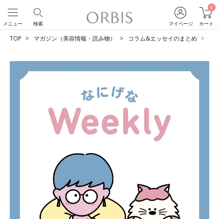
0
メニュー
検索
マイページ
カート
TOP
マガジン（美容情報・読み物）
コラム&エッセイのまとめ
自