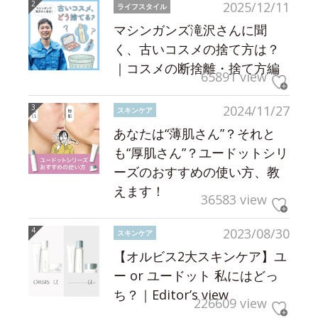
2025/12/11
ライフスタイル
マシンガンズ滝沢さんに聞
く、古いコスメの捨て方は？
｜コスメの断捨離・捨て方編
65891 view
2024/11/27
スキンケア
あなたは“薄肌さん”？それと
も“厚肌さん”？ユードットシリ
ーズのおすすめの使い方、教
えます！
36583 view
2023/08/30
スキンケア
【オルビス2大スキンケア】ユ
ー or ユードット 私にはどっ
ち？｜Editor’s view
226609 view