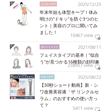
2025/12/25
インナーケア
年末年始も体型キープ！休み
明けの“ドキッ”を防ぐ3つのヒ
ント｜美容のプロに聞いてみ
ました！
10467 view
2021/08/11
ポイントメイク
フェイスタイプの基本｜“似合
う”が見つかる16種類の顔印象
238957 view
2025/08/22
スキンケア
【30秒ショート動画】新・シ
ワ改善美容液「ザ リンクルセ
ラム」のおすすめの使い方っ
て？
5411 view