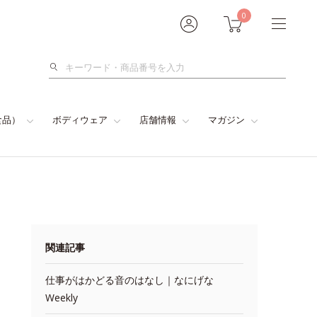
0
検
索
食品）
ボディウェア
店舗情報
マガジン
関連記事
仕事がはかどる音のはなし｜なにげな
Weekly