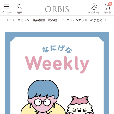
0
メニュー
検索
マイページ
カート
TOP
マガジン（美容情報・読み物）
コラム&エッセイのまとめ
占