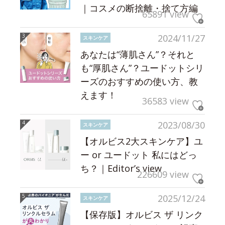
｜コスメの断捨離・捨て方編
65891 view
2024/11/27
スキンケア
あなたは“薄肌さん”？それと
も“厚肌さん”？ユードットシリ
ーズのおすすめの使い方、教
えます！
36583 view
2023/08/30
スキンケア
【オルビス2大スキンケア】ユ
ー or ユードット 私にはどっ
ち？｜Editor’s view
226609 view
2025/12/24
スキンケア
【保存版】オルビス ザ リンク