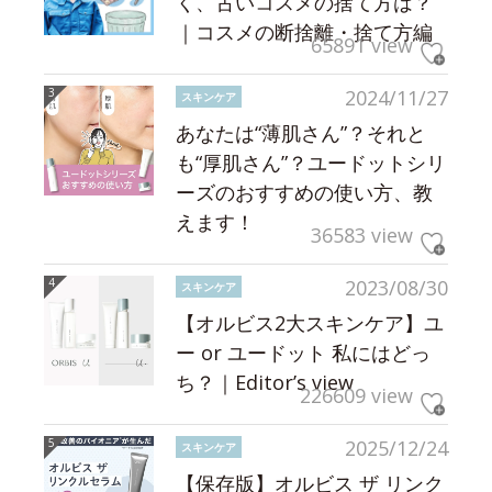
く、古いコスメの捨て方は？
｜コスメの断捨離・捨て方編
65891 view
2024/11/27
スキンケア
あなたは“薄肌さん”？それと
も“厚肌さん”？ユードットシリ
ーズのおすすめの使い方、教
えます！
36583 view
2023/08/30
スキンケア
【オルビス2大スキンケア】ユ
ー or ユードット 私にはどっ
ち？｜Editor’s view
226609 view
2025/12/24
スキンケア
【保存版】オルビス ザ リンク