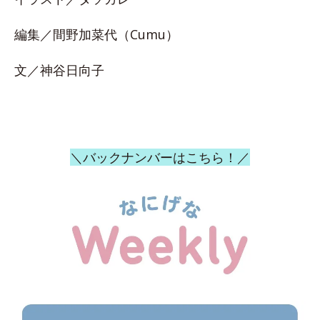
編集／間野加菜代（Cumu）
文／神谷日向子
＼バックナンバーはこちら！／