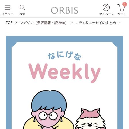
0
メニュー
検索
マイページ
カート
TOP
マガジン（美容情報・読み物）
コラム&エッセイのまとめ
青色