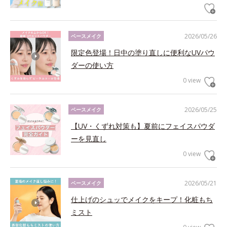
2026/05/26
ベースメイク
限定色登場！日中の塗り直しに便利なUVパウ
ダーの使い方
0 view
2026/05/25
ベースメイク
【UV・くずれ対策も】夏前にフェイスパウダ
ーを見直し
0 view
2026/05/21
ベースメイク
仕上げのシュッでメイクをキープ！化粧もち
ミスト