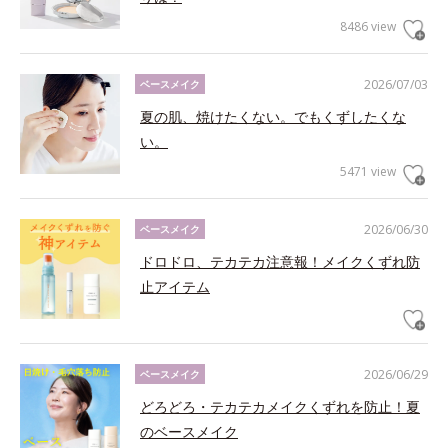
8486 view
2026/07/03
ベースメイク
夏の肌、焼けたくない。でもくずしたくな
い。
5471 view
2026/06/30
ベースメイク
ドロドロ、テカテカ注意報！メイクくずれ防
止アイテム
2026/06/29
ベースメイク
どろどろ・テカテカメイクくずれを防止！夏
のベースメイク