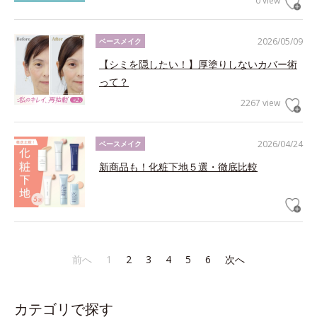
0 view
2026/05/09
ベースメイク
【シミを隠したい！】厚塗りしないカバー術
って？
2267 view
2026/04/24
ベースメイク
新商品も！化粧下地５選・徹底比較
前へ
1
2
3
4
5
6
次へ
カテゴリで探す