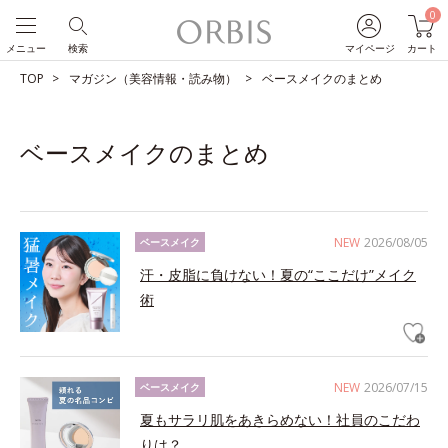
0
メニュー
検索
マイページ
カート
TOP
マガジン（美容情報・読み物）
ベースメイクのまとめ
ベースメイクのまとめ
NEW
2026/08/05
ベースメイク
汗・皮脂に負けない！夏の“ここだけ”メイク
術
NEW
2026/07/15
ベースメイク
夏もサラリ肌をあきらめない！社員のこだわ
りは？