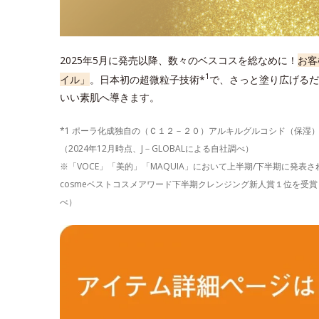
2025年5月に発売以降、数々のベスコスを総なめに！
お客
1
イル」
。日本初の超微粒子技術*
で、さっと塗り広げるだ
いい素肌へ導きます。
*1 ポーラ化成独自の（Ｃ１２－２０）アルキルグルコシド（保湿
（2024年12月時点、J－GLOBALによる自社調べ）
※「VOCE」「美的」「MAQUIA」において上半期/下半期に発
cosmeベストコスメアワード下半期クレンジング新人賞１位を受賞し
べ）