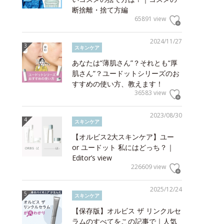
断捨離・捨て方編
65891 view
2024/11/27
スキンケア
あなたは“薄肌さん”？それとも“厚
肌さん”？ユードットシリーズのお
すすめの使い方、教えます！
36583 view
2023/08/30
スキンケア
【オルビス2大スキンケア】ユー
or ユードット 私にはどっち？｜
Editor’s view
226609 view
2025/12/24
スキンケア
【保存版】オルビス ザ リンクルセ
ラムのすべてをこの記事で｜人気