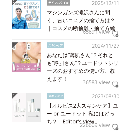
2025/12/11
ライフスタイル
マシンガンズ滝沢さんに聞
く、古いコスメの捨て方は？
｜コスメの断捨離・捨て方編
65891 view
2024/11/27
スキンケア
あなたは“薄肌さん”？それと
も“厚肌さん”？ユードットシリ
ーズのおすすめの使い方、教
えます！
36583 view
2023/08/30
スキンケア
【オルビス2大スキンケア】ユ
ー or ユードット 私にはどっ
ち？｜Editor’s view
226609 view