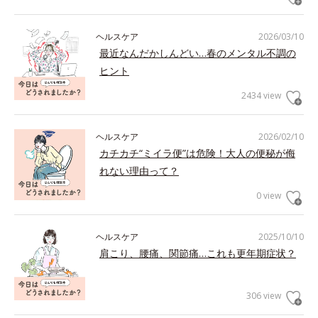
ヘルスケア
2026/03/10
最近なんだかしんどい…春のメンタル不調の
ヒント
2434 view
ヘルスケア
2026/02/10
カチカチ“ミイラ便”は危険！大人の便秘が侮
れない理由って？
0 view
ヘルスケア
2025/10/10
肩こり、腰痛、関節痛…これも更年期症状？
306 view