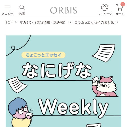
0
メニュー
検索
マイページ
カート
TOP
マガジン（美容情報・読み物）
コラム&エッセイのまとめ
あ