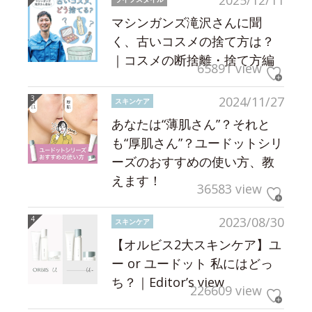
2025/12/11
マシンガンズ滝沢さんに聞
く、古いコスメの捨て方は？
｜コスメの断捨離・捨て方編
65891 view
2024/11/27
スキンケア
あなたは“薄肌さん”？それと
も“厚肌さん”？ユードットシリ
ーズのおすすめの使い方、教
えます！
36583 view
2023/08/30
スキンケア
【オルビス2大スキンケア】ユ
ー or ユードット 私にはどっ
ち？｜Editor’s view
226609 view