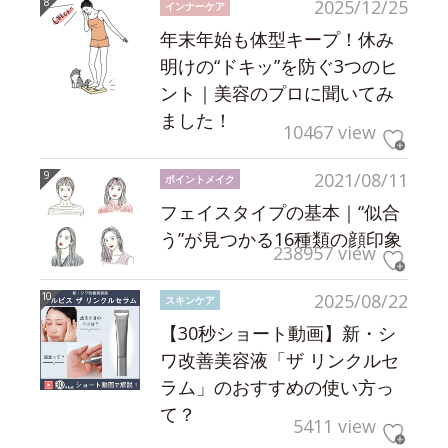
2025/12/25
インナーケア
年末年始も体型キープ！休み
明けの“ドキッ”を防ぐ3つのヒ
ント｜美容のプロに聞いてみ
ました！
10467 view
2021/08/11
ポイントメイク
フェイスタイプの基本｜“似合
う”が見つかる16種類の顔印象
238957 view
2025/08/22
スキンケア
【30秒ショート動画】新・シ
ワ改善美容液「ザ リンクルセ
ラム」のおすすめの使い方っ
て？
5411 view