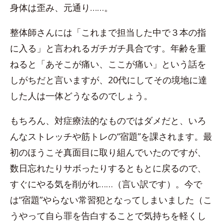
身体は歪み、元通り……。
整体師さんには「これまで担当した中で３本の指
に入る」と言われるガチガチ具合です。年齢を重
ねると「あそこが痛い、ここが痛い」という話を
しがちだと言いますが、20代にしてその境地に達
した人は一体どうなるのでしょう。
もちろん、対症療法的なものではダメだと、いろ
んなストレッチや筋トレの“宿題”を課されます。最
初のほうこそ真面目に取り組んでいたのですが、
数日忘れたりサボったりするともとに戻るので、
すぐにやる気を削がれ……（言い訳です）。今で
は“宿題”やらない常習犯となってしまいました（こ
うやって自ら罪を告白することで気持ちを軽くし