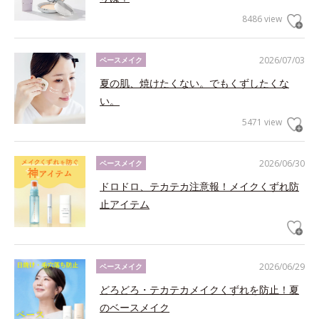
8486 view
2026/07/03
ベースメイク
夏の肌、焼けたくない。でもくずしたくな
い。
5471 view
2026/06/30
ベースメイク
ドロドロ、テカテカ注意報！メイクくずれ防
止アイテム
2026/06/29
ベースメイク
どろどろ・テカテカメイクくずれを防止！夏
のベースメイク