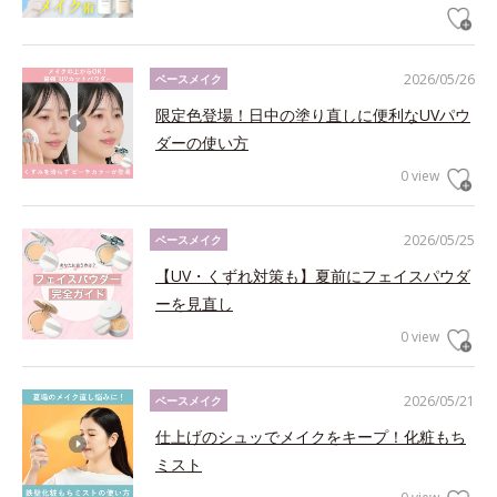
2026/05/26
ベースメイク
限定色登場！日中の塗り直しに便利なUVパウ
ダーの使い方
0 view
2026/05/25
ベースメイク
【UV・くずれ対策も】夏前にフェイスパウダ
ーを見直し
0 view
2026/05/21
ベースメイク
仕上げのシュッでメイクをキープ！化粧もち
ミスト