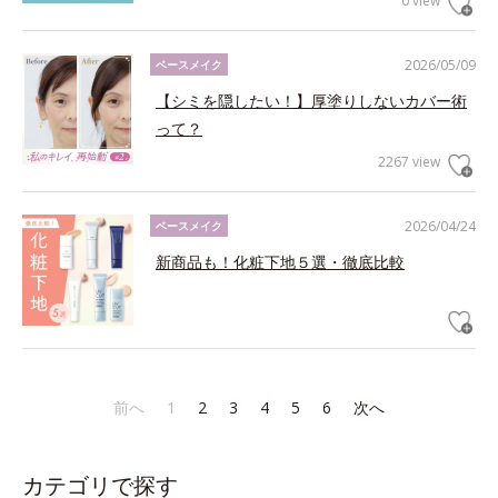
0 view
2026/05/09
ベースメイク
【シミを隠したい！】厚塗りしないカバー術
って？
2267 view
2026/04/24
ベースメイク
新商品も！化粧下地５選・徹底比較
前へ
1
2
3
4
5
6
次へ
カテゴリで探す