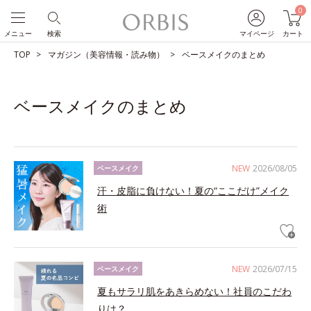
0
メニュー
検索
マイページ
カート
TOP
マガジン（美容情報・読み物）
ベースメイクのまとめ
ベースメイクのまとめ
NEW
2026/08/05
ベースメイク
汗・皮脂に負けない！夏の“ここだけ”メイク
術
NEW
2026/07/15
ベースメイク
夏もサラリ肌をあきらめない！社員のこだわ
りは？