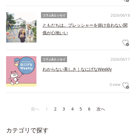
2026/06/18
コラム&エッセイ
ともだちは、プレッシャーを掛け合わない関
係が心地いい
2026/06/17
コラム&エッセイ
わからない美しさ｜なにげなWeekly
0 view
前へ
1
2
3
4
5
6
次へ
カテゴリで探す