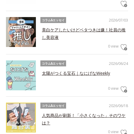
2026/07/03
コラム&エッセイ
美白ケアしたいけどベタつきは嫌！社員の推
し美容液
0 view
2026/06/24
コラム&エッセイ
太陽がつくる宝石｜なにげなWeekly
0 view
2026/06/18
コラム&エッセイ
人気商品が刷新！「小さくなった」そのワケ
は？
0 view