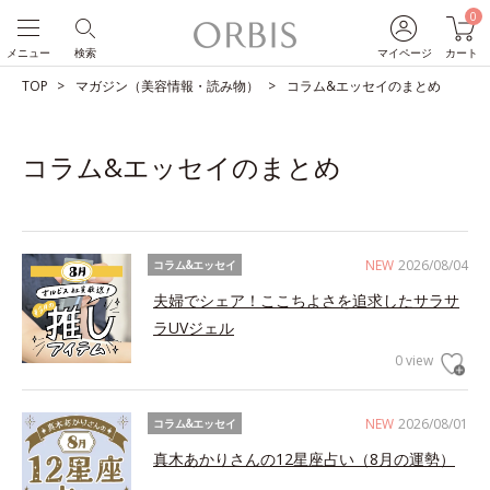
0
メニュー
検索
マイページ
カート
TOP
マガジン（美容情報・読み物）
コラム&エッセイのまとめ
コラム&エッセイのまとめ
NEW
2026/08/04
コラム&エッセイ
夫婦でシェア！ここちよさを追求したサラサ
ラUVジェル
0 view
NEW
2026/08/01
コラム&エッセイ
真木あかりさんの12星座占い（8月の運勢）