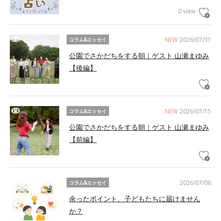
0 view
NEW
2026/07/31
コラム&エッセイ
公園でさかだちをする朝｜ゲスト 山瀬まゆみ
【後編】
NEW
2026/07/15
コラム&エッセイ
公園でさかだちをする朝｜ゲスト 山瀬まゆみ
【前編】
2026/07/06
コラム&エッセイ
余ったポイント、子どもたちに届けません
か？