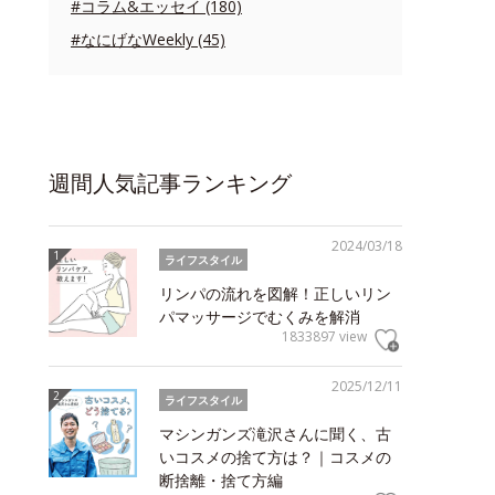
#コラム&エッセイ (180)
#なにげなWeekly (45)
週間人気記事ランキング
2024/03/18
ライフスタイル
リンパの流れを図解！正しいリン
パマッサージでむくみを解消
1833897 view
2025/12/11
ライフスタイル
マシンガンズ滝沢さんに聞く、古
いコスメの捨て方は？｜コスメの
断捨離・捨て方編