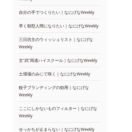
自分の手でつくりたい｜なにげなWeekly
早く朝型人間になりたい｜なにげなWeekly
三日坊主のウィッシュリスト｜なにげな
Weekly
文“武”両道ハイスクール｜なにげなWeekly
土壇場のみにて咲く｜なにげなWeekly
餃子ブランディングの効用｜なにげな
Weekly
ここにしかないものフィルター｜なにげな
Weekly
せっかちが止まらない｜なにげなWeekly