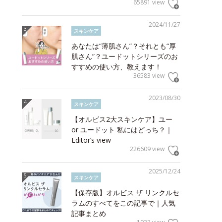
65891 view
2024/11/27
スキンケア
あなたは“薄肌さん”？それとも“厚
肌さん”？ユードットシリーズのお
すすめの使い方、教えます！
36583 view
2023/08/30
スキンケア
【オルビス2大スキンケア】ユー
or ユードット 私にはどっち？｜
Editor’s view
226609 view
2025/12/24
スキンケア
【保存版】オルビス ザ リンクルセ
ラムのすべてをこの記事で｜人気
記事まとめ