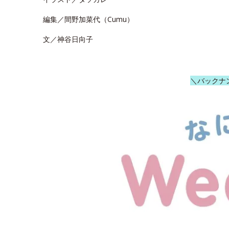
編集／間野加菜代（Cumu）
文／神谷日向子
＼バックナ