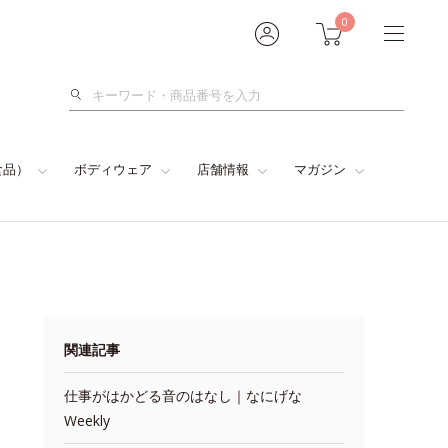
0
検
索
食品）
ボディウェア
店舗情報
マガジン
関連記事
仕事がはかどる音のはなし｜なにげな
Weekly