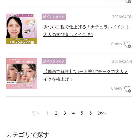
2026/04/02
ポイントメイク
少ない工程で仕上げる！ナチュラルメイク｜
大人の学び直しメイク #4
0 view
2026/02/24
ポイントメイク
【動画で解説】“ハート塗り”チークで大人メ
イクを格上げ！
0 view
前へ
1
2
3
4
5
6
次へ
カテゴリで探す