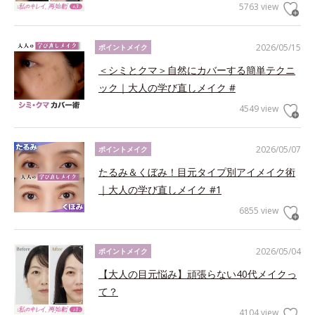
5763 view
2026/05/15
ポイントメイク
＜シミとクマ＞自然にカバーする簡単テクニ
ック｜大人の学び直しメイク #
4549 view
2026/05/07
ポイントメイク
たるみ＆くぼみ！目元タイプ別アイメイク術
｜大人の学び直しメイク #1
6855 view
2026/05/04
ポイントメイク
【大人の目元悩み】頑張らない40代メイクっ
て？
4104 view