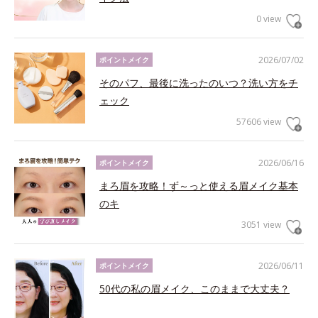
0 view
2026/07/02
ポイントメイク
そのパフ、最後に洗ったのいつ？洗い方をチ
ェック
57606 view
2026/06/16
ポイントメイク
まろ眉を攻略！ず～っと使える眉メイク基本
のキ
3051 view
2026/06/11
ポイントメイク
50代の私の眉メイク、このままで大丈夫？