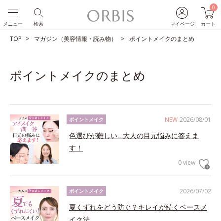
0
メニュー
検索
マイページ
カート
TOP
マガジン（美容情報・読み物）
ポイントメイクのまとめ
ポイントメイクのまとめ
NEW
2026/08/01
ポイントメイク
色選びが難しい…大人の目元悩みに答えま
す！
0 view
2026/07/02
ポイントメイク
夏くずれをどう防ぐ？キレイが続くベースメ
イク法