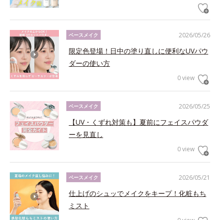
2026/05/26
ベースメイク
限定色登場！日中の塗り直しに便利なUVパウ
ダーの使い方
0 view
2026/05/25
ベースメイク
【UV・くずれ対策も】夏前にフェイスパウダ
ーを見直し
0 view
2026/05/21
ベースメイク
仕上げのシュッでメイクをキープ！化粧もち
ミスト