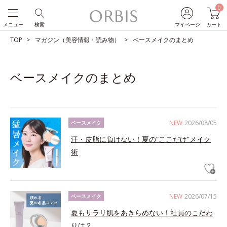
0
メニュー
検索
マイページ
カート
TOP
マガジン（美容情報・読み物）
ベースメイクのまとめ
ベースメイクのまとめ
NEW
2026/08/05
ベースメイク
汗・皮脂に負けない！夏の“ここだけ”メイク
術
NEW
2026/07/15
ベースメイク
夏もサラリ肌をあきらめない！社員のこだわ
りは？