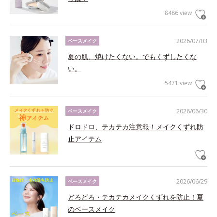
8486 view
2026/07/03
ベースメイク
夏の肌、焼けたくない。でもくずしたくな
い。
5471 view
2026/06/30
ベースメイク
ドロドロ、テカテカ注意報！メイクくずれ防
止アイテム
2026/06/29
ベースメイク
どろどろ・テカテカメイクくずれを防止！夏
のベースメイク