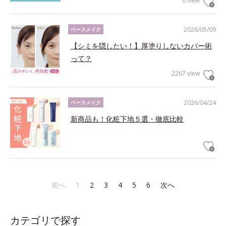
0 view
2026/05/09
ベースメイク
【シミを隠したい！】厚塗りしないカバー術
って？
2267 view
2026/04/24
ベースメイク
新商品も！化粧下地５選・徹底比較
前へ
1
2
3
4
5
6
次へ
カテゴリで探す