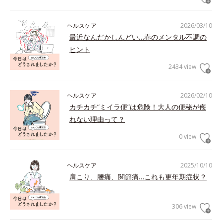
ヘルスケア
2026/03/10
最近なんだかしんどい…春のメンタル不調の
ヒント
2434 view
ヘルスケア
2026/02/10
カチカチ“ミイラ便”は危険！大人の便秘が侮
れない理由って？
0 view
ヘルスケア
2025/10/10
肩こり、腰痛、関節痛…これも更年期症状？
306 view