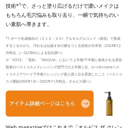
1
技術*
で、さっと塗り広げるだけで濃いメイクは
もちろん毛穴悩みも取り去り、一瞬で気持ちのい
い素肌へ導きます。
*1 ポーラ化成独自の（Ｃ１２－２０）アルキルグルコシド（保湿）で形成
するミセルから、汚れをはね返す水の膜をつくる技術が日本初（2024年12
月時点、J－GLOBALによる自社調べ）
※「VOCE」「美的」「MAQUIA」において上半期/下半期に発表される美容
賢者のベストコスメクレンジング部門での上半期１位、かつ＠cosmeベス
トコスメアワード下半期クレンジング新人賞１位を受賞したこと（ベストコ
スメ開始2003年1月～2025年11月時点、オルビス調べ）
Web magazineではこれまで「オルビス ザ クレン