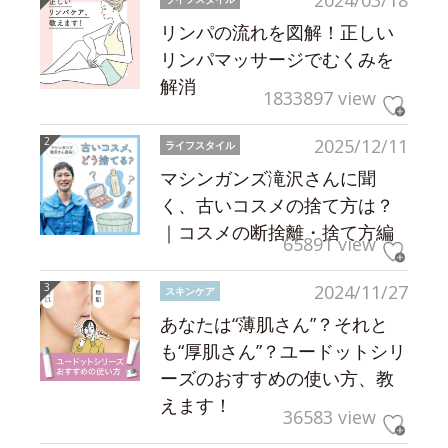
2024/03/18
リンパの流れを図解！正しい
リンパマッサージでむくみを
解消
1833897 view
2025/12/11
ライフスタイル
マシンガンズ滝沢さんに聞
く、古いコスメの捨て方は？
｜コスメの断捨離・捨て方編
65891 view
2024/11/27
スキンケア
あなたは“薄肌さん”？それと
も“厚肌さん”？ユードットシリ
ーズのおすすめの使い方、教
えます！
36583 view