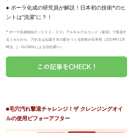
● ポーラ化成の研究員が解説！日本初の技術*のヒ
ントは“洗濯”に？！
* ポーラ化成独自の（Ｃ１２－２０）アルキルグルコシド（保湿）で形成す
るミセルから、汚れをはね返す水の膜をつくる技術が日本初（2024年12月
時点、J－GLOBALによる自社調べ）
■毛穴汚れ撃退チャレンジ！ザ クレンジングオイ
ルの使用ビフォーアフター