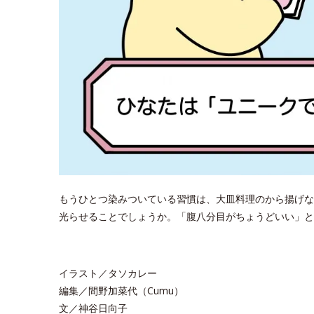
もうひとつ染みついている習慣は、大皿料理のから揚げな
光らせることでしょうか。「腹八分目がちょうどいい」
イラスト／タソカレー
編集／間野加菜代（Cumu）
文／神谷日向子