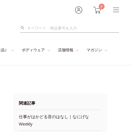
0
検
索
食品）
ボディウェア
店舗情報
マガジン
関連記事
仕事がはかどる音のはなし｜なにげな
Weekly