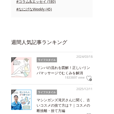
#コラム&エッセイ (180)
#なにげなWeekly (45)
週間人気記事ランキング
2024/03/18
ライフスタイル
リンパの流れを図解！正しいリン
パマッサージでむくみを解消
1833897 view
2025/12/11
ライフスタイル
マシンガンズ滝沢さんに聞く、古
いコスメの捨て方は？｜コスメの
断捨離・捨て方編