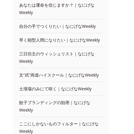
あなたは運命を信じますか？｜なにげな
Weekly
自分の手でつくりたい｜なにげなWeekly
早く朝型人間になりたい｜なにげなWeekly
三日坊主のウィッシュリスト｜なにげな
Weekly
文“武”両道ハイスクール｜なにげなWeekly
土壇場のみにて咲く｜なにげなWeekly
餃子ブランディングの効用｜なにげな
Weekly
ここにしかないものフィルター｜なにげな
Weekly