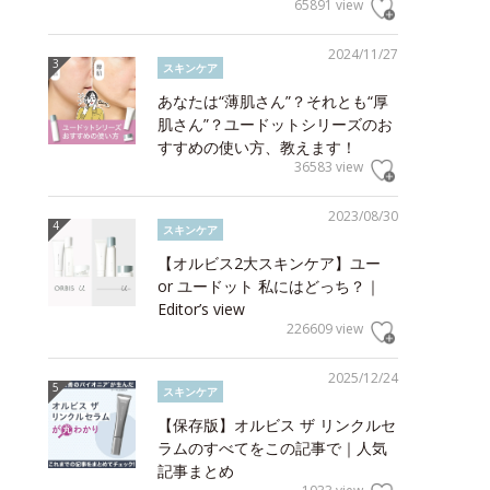
65891 view
2024/11/27
スキンケア
あなたは“薄肌さん”？それとも“厚
肌さん”？ユードットシリーズのお
すすめの使い方、教えます！
36583 view
2023/08/30
スキンケア
【オルビス2大スキンケア】ユー
or ユードット 私にはどっち？｜
Editor’s view
226609 view
2025/12/24
スキンケア
【保存版】オルビス ザ リンクルセ
ラムのすべてをこの記事で｜人気
記事まとめ