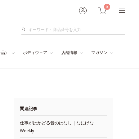
0
検
索
食品）
ボディウェア
店舗情報
マガジン
関連記事
仕事がはかどる音のはなし｜なにげな
Weekly