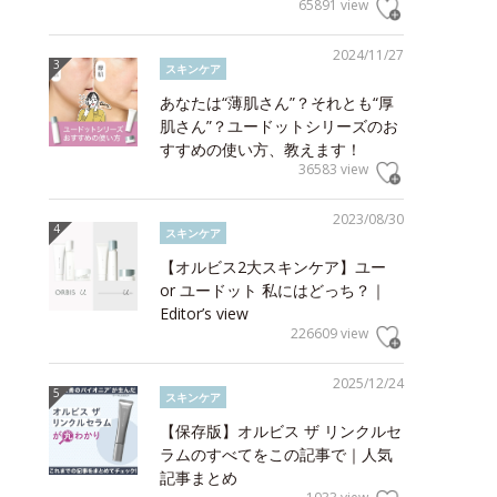
65891 view
2024/11/27
スキンケア
あなたは“薄肌さん”？それとも“厚
肌さん”？ユードットシリーズのお
すすめの使い方、教えます！
36583 view
2023/08/30
スキンケア
【オルビス2大スキンケア】ユー
or ユードット 私にはどっち？｜
Editor’s view
226609 view
2025/12/24
スキンケア
【保存版】オルビス ザ リンクルセ
ラムのすべてをこの記事で｜人気
記事まとめ