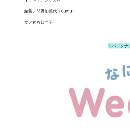
編集／間野加菜代（Cumu）
文／神谷日向子
＼バックナ