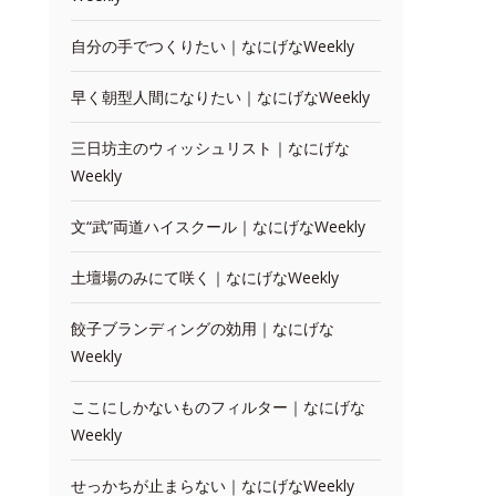
自分の手でつくりたい｜なにげなWeekly
早く朝型人間になりたい｜なにげなWeekly
三日坊主のウィッシュリスト｜なにげな
Weekly
文“武”両道ハイスクール｜なにげなWeekly
土壇場のみにて咲く｜なにげなWeekly
餃子ブランディングの効用｜なにげな
Weekly
ここにしかないものフィルター｜なにげな
Weekly
せっかちが止まらない｜なにげなWeekly