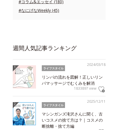
#コラム&エッセイ (180)
#なにげなWeekly (45)
週間人気記事ランキング
2024/03/18
ライフスタイル
リンパの流れを図解！正しいリン
パマッサージでむくみを解消
1833897 view
2025/12/11
ライフスタイル
マシンガンズ滝沢さんに聞く、古
いコスメの捨て方は？｜コスメの
断捨離・捨て方編