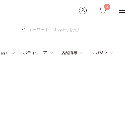
0
検
索
食品）
ボディウェア
店舗情報
マガジン