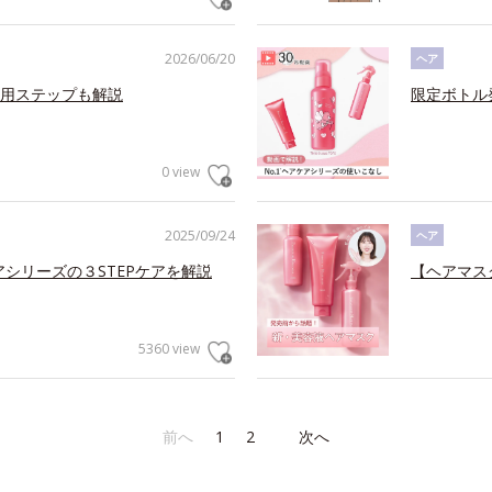
2026/06/20
ヘア
用ステップも解説
限定ボトル
0 view
2025/09/24
ヘア
アシリーズの３STEPケアを解説
【ヘアマス
5360 view
前へ
1
2
次へ