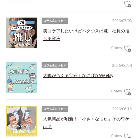
2026/07/03
コラム&エッセイ
美白ケアしたいけどベタつきは嫌！社員の推
し美容液
0 view
2026/06/24
コラム&エッセイ
太陽がつくる宝石｜なにげなWeekly
0 view
2026/06/18
コラム&エッセイ
人気商品が刷新！「小さくなった」そのワケ
は？
0 view