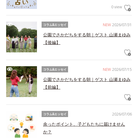
0 view
NEW
2026/07/31
コラム&エッセイ
公園でさかだちをする朝｜ゲスト 山瀬まゆみ
【後編】
NEW
2026/07/15
コラム&エッセイ
公園でさかだちをする朝｜ゲスト 山瀬まゆみ
【前編】
2026/07/06
コラム&エッセイ
余ったポイント、子どもたちに届けません
か？