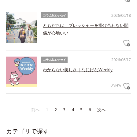
2026/06/18
コラム&エッセイ
ともだちは、プレッシャーを掛け合わない関
係が心地いい
2026/06/17
コラム&エッセイ
わからない美しさ｜なにげなWeekly
0 view
前へ
1
2
3
4
5
6
次へ
カテゴリで探す