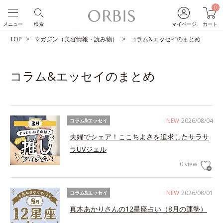
0
メニュー
検索
マイページ
カート
TOP
マガジン（美容情報・読み物）
コラム&エッセイのまとめ
コラム&エッセイのまとめ
NEW
2026/08/04
コラム&エッセイ
夫婦でシェア！ここちよさを追求したサラサ
ラUVジェル
0 view
NEW
2026/08/01
コラム&エッセイ
真木あかりさんの12星座占い（8月の運勢）