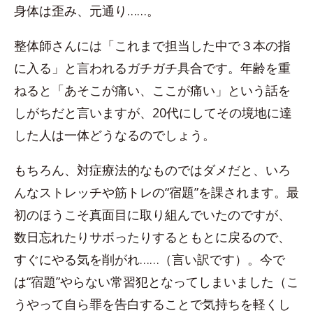
身体は歪み、元通り……。
整体師さんには「これまで担当した中で３本の指
に入る」と言われるガチガチ具合です。年齢を重
ねると「あそこが痛い、ここが痛い」という話を
しがちだと言いますが、20代にしてその境地に達
した人は一体どうなるのでしょう。
もちろん、対症療法的なものではダメだと、いろ
んなストレッチや筋トレの“宿題”を課されます。最
初のほうこそ真面目に取り組んでいたのですが、
数日忘れたりサボったりするともとに戻るので、
すぐにやる気を削がれ……（言い訳です）。今で
は“宿題”やらない常習犯となってしまいました（こ
うやって自ら罪を告白することで気持ちを軽くし